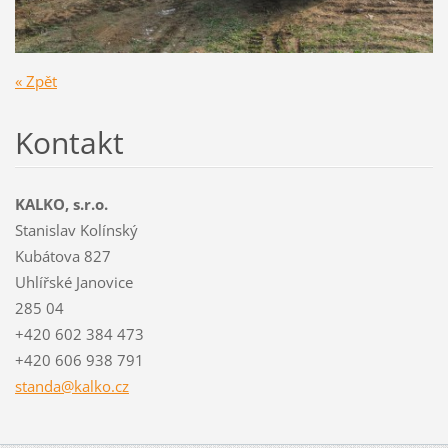
« Zpět
Kontakt
KALKO, s.r.o.
Stanislav Kolínský
Kubátova 827
Uhlířské Janovice
285 04
+420 602 384 473
+420 606 938 791
standa@k
alko.cz