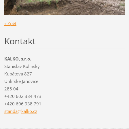
« Zpět
Kontakt
KALKO, s.r.o.
Stanislav Kolínský
Kubátova 827
Uhlířské Janovice
285 04
+420 602 384 473
+420 606 938 791
standa@k
alko.cz